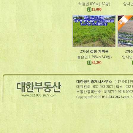
하점면 600㎡(182평)
양사면 
13,000
2차선 접한 계획관
2차
불은면 1,795㎡(543평)
양사면 1
35,295
대한공인중개사사무소
[417-941
대표전화 : 032-933-2677 | 팩스 : 032-93
부동산등록번호 : 제28710-2018-00027
Copyrightⓒ 2026
032-933-2677.com
. 