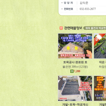
김익준
032-933-2677
토목공사 완료된 토
작은
불은면 399㎡(121평)
하점면
7,200
개발+토목+착공계신
개발