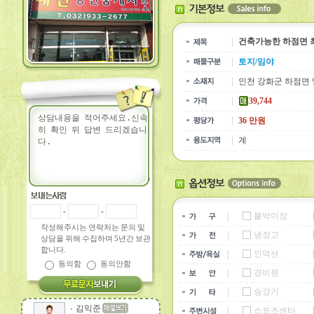
건축가능한 하점면 최
토지/임야
인천 강화군 하점면
39,744
36 만원
계
-
-
붙박이장
작성해주시는 연락처는 문의 및
냉장고
상담을 위해 수집하며 5년간 보관
합니다.
인덕션
동의함
동의안함
경비원
승강기
김익준
스포츠센타