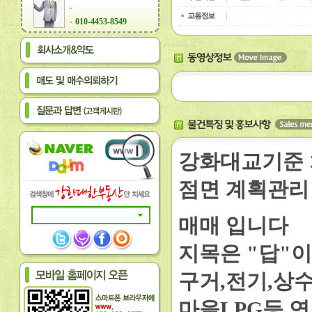
010-4453-8549
강화대교기준 
점면 계획관리
매매 입니다
지목은 "답"
구거,전기,상
마을LPG등 연