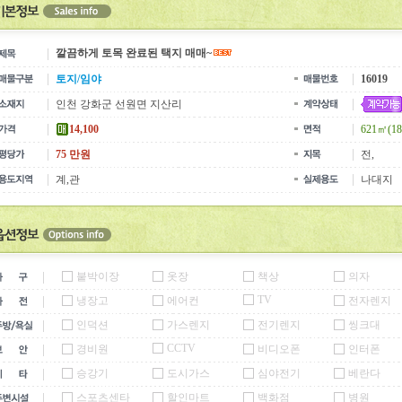
깔끔하게 토목 완료된 택지 매매~
토지/임야
16019
인천 강화군 선원면 지산리
14,100
621㎡(1
75 만원
전,
계,관
나대지
붙박이장
옷장
책상
의자
TV
냉장고
에어컨
전자렌지
인덕션
가스렌지
전기렌지
씽크대
CCTV
경비원
비디오폰
인터폰
승강기
도시가스
심야전기
베란다
스포츠센타
할인마트
백화점
병원