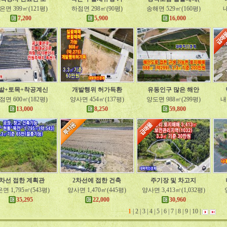
은면 399㎡(121평)
하점면 298㎡(90평)
송해면 529㎡(160평)
내
7,200
5,900
16,000
발+토목+착공계신
개발행위 허가득환
유동인구 많은 해안
점면 600㎡(182평)
양사면 454㎡(137평)
양도면 988㎡(299평)
내
13,000
8,250
59,800
2차선 접한 계획관
2차선에 접한 건축
주기장 및 차고지
면 1,795㎡(543평)
양사면 1,470㎡(445평)
양사면 3,413㎡(1,032평)
35,295
22,000
30,960
1
|
2
|
3
|
4
|
5
|
6
|
7
|
8
|
9
|
10
|