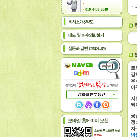
010-4453-8549
토
강
우
아
지
되
궁
정
자
방