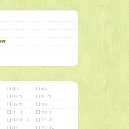
88평)
침대
식탁
세탁기
정수기
샤워부스
비대
카드키
번호키
화재경보기
주차시설
공원
교육시설