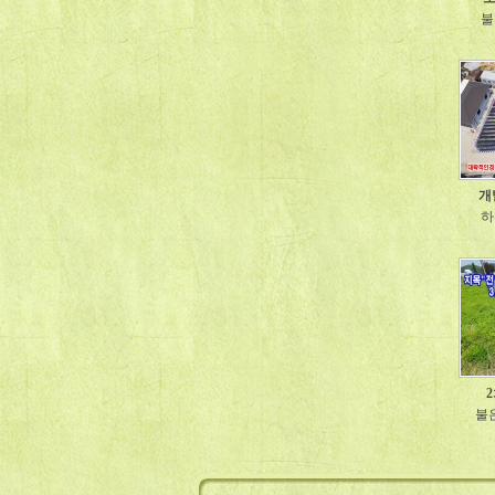
불
개
하
불은