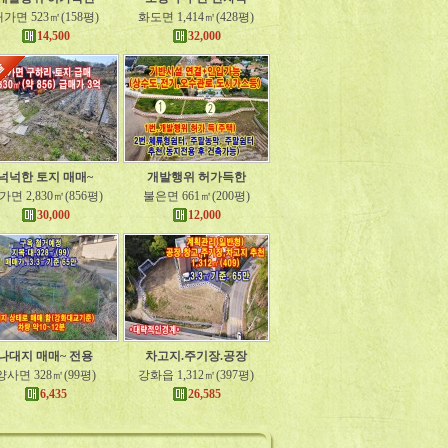
가면 523㎡(158평)
화도면 1,414㎡(428평)
14,500
32,000
넉넉한 토지 매매~
개발행위 허가득한
가면 2,830㎡(856평)
불은면 661㎡(200평)
30,000
12,000
나대지 매매~ 전용
차고지.주기장.공장
양사면 328㎡(99평)
강화읍 1,312㎡(397평)
6,435
26,585