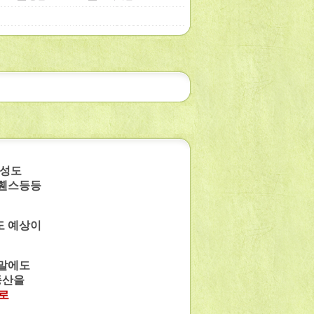
근성도
 휀스등등
도 예상이
주말에도
동산을
로