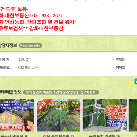
물건 다량 보유-
 대한부동산 032 - 933 - 2677
화 인삼농협, 산림조합 옆 건물 위치!
*유튜브검색** 강화대한부동산
김익준
032-933-2677
목공사 완료된 토
작은 주말체류형 가
농막포함 일괄매매(