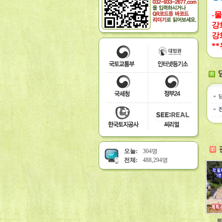
-
강화
강
*
오늘:
304명
전체:
488,294명
토