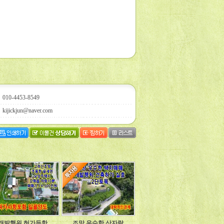
010-4453-8549
kijickjun@naver.com
개발행위 허가득한
조망 우수한 산자락